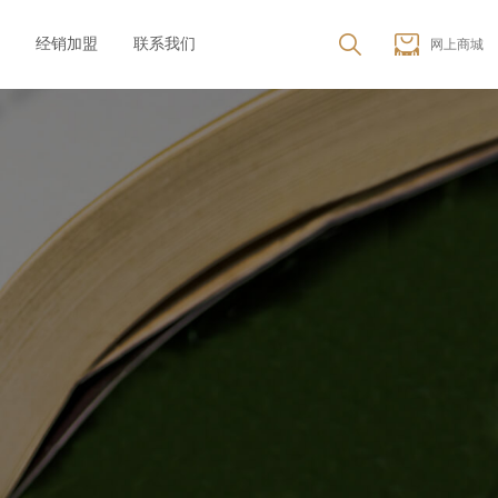
经销加盟
联系我们
网上商城