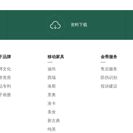
资料下载
下品牌
移动家具
金蒂服务
牌文化
迪尚
售后服务
誉资质
西瑞
防伪识别
品专利
洛斯
投诉建议
子画册
里奥
洛卡
美舍
新古典
纯美