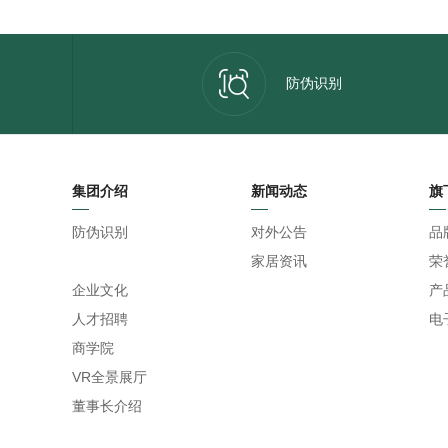
防伪识别
集团介绍
新闻动态
旗
防伪识别
对外公告
品
家居资讯
荣
今年会jinnianhui集团
企业文化
产
人才招聘
电
商学院
VR全景展厅
董事长介绍