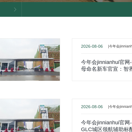
2026-08-06
|今年会jinnian
今年会jinnianhui
母命名新车官宣：智
布
2026-08-06
|今年会jinnian
今年会jinnianhui
GLC城区领航辅助标