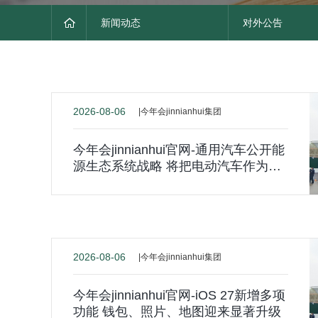
新闻动态
对外公告
2026-08-06
|今年会jinnianhui集团
今年会jinnianhui官网-通用汽车公开能
源生态系统战略 将把电动汽车作为电
力资源
2026-08-06
|今年会jinnianhui集团
今年会jinnianhui官网-iOS 27新增多项
功能 钱包、照片、地图迎来显著升级